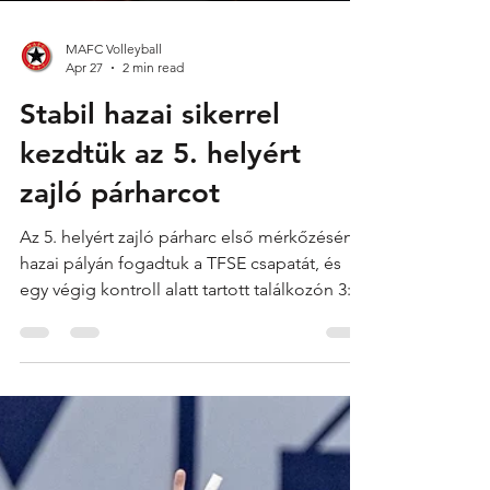
MAFC Volleyball
Apr 27
2 min read
Stabil hazai sikerrel
kezdtük az 5. helyért
zajló párharcot
Az 5. helyért zajló párharc első mérkőzésén
hazai pályán fogadtuk a TFSE csapatát, és