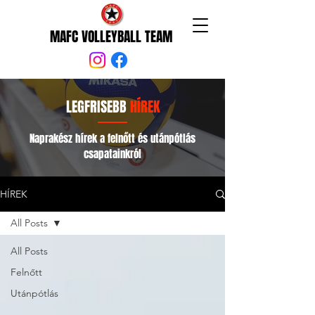
MAFC VOLLEYBALL TEAM
LEGFRISEBB
HÍREK
Naprakész hírek a felnőtt és utánpótlás
csapatainkról
HÍREK
All Posts
All Posts
Felnőtt
Utánpótlás