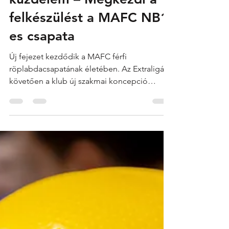
Fiatalok, fejlődés,
küzdelem – Megkezdi a
felkészülést a MAFC NB1-
es csapata
Új fejezet kezdődik a MAFC férfi
röplabdacsapatának életében. Az Extraligát
követően a klub új szakmai koncepció
mentén, egy rendkívül fiatal kerettel vág neki
az NB I-es szezonnak. A felkészülés első
napján vezetőedzőnket kérdeztük az
előttünk álló időszakról, az újonnan kialakult
játékoskeretről, a szakmai célokról és arról,
milyen MAFC-ot láthatnak majd a szurkolók a
pályán. Az előző szezonban még az
Extraligában szerepelt a csapat, idén pedig
az NB I-ben indulunk. Hogyan