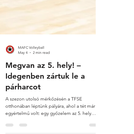
MAFC Volleyball
May 4
2 min read
Megvan az 5. hely! –
Idegenben zártuk le a
párharcot