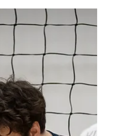
A szezon utolsó mérkőzésén a TFSE
otthonában léptünk pályára, ahol a tét már
egyértelmű volt: egy győzelem az 5. hely
megszerzését jelentette. Ennek megfelelően
koncentráltan és tudatosan kezdtük a
találkozót, és bár voltak hullámvölgyeink,
összességében kontroll alatt tartva a
mérkőzést 3:1-es győzelemmel zártuk le a
párharcot. 1. szett – Stabil játék, fokozatos
fölény (19–25) A mérkőzés elején még fej-fej
mellett haladtak a csapatok, mindkét oldalon
gyors támadásokkal és ke