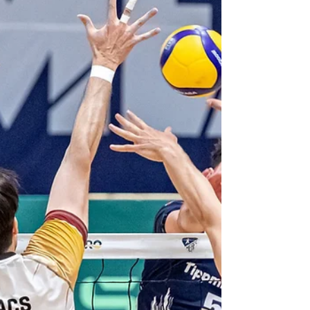
egy végig kontroll alatt tartott találkozón 3:0-
s győzelmet arattunk. Bár a mérkőzés nem
hozott végig kiélezett, magas hőfokú csatát,
a kulcspillanatokban rendre pontosabban és
higgadtabban röplabdáztunk, amivel fontos
előnybe kerültünk a párharcban. 1. szett –
Szoros végjátékban maradtunk
higgadtabbak (26–24) Jól kezdtük a
mérkőzést, az első labdamenetektől
stabilabban és tudatosabban játsz