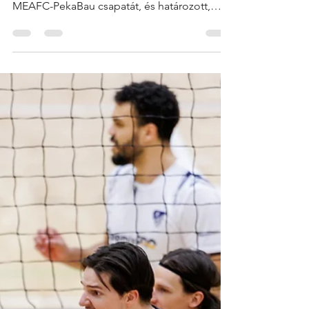
MAFC Volleyball
Apr 11
2 min read
Magabiztos kezdés a
párharcban – 3:0-s
győzelem a MEAFC ellen
Az 5–8. helyért zajló párharc első
mérkőzésén hazai pályán fogadtuk a
MEAFC-PekaBau csapatát, és határozott,
stabil játékkal 3:0-s győzelmet arattunk , ezzel
előnybe kerültünk a két győzelemig tartó
párharcban. A találkozó során végig kontroll
alatt tartottuk a játékot, és kulcspillanatokban
rendre pontosabbak, hatékonyabbak voltunk
ellenfelünknél. 1. szett – Stabil kezdés,