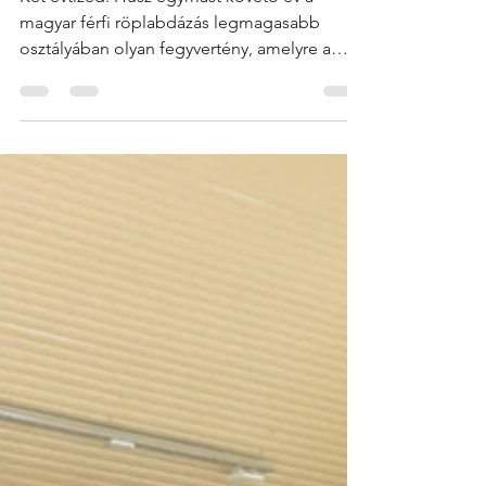
korszak: fiatalokra építve
újul meg a MAFC
Két évtized. Húsz egymást követő év a
magyar férfi röplabdázás legmagasabb
osztályában olyan fegyvertény, amelyre a
MAFC közösségének minden tagja
mérhetetlenül büszke lehet. Ezalatt az idő
alatt rengeteg bajnoki csatát vívtunk és a
stabilitás bástyájaként képviseltük a klub
színeit az élvonalban. A mögöttünk hagyott
2025/26-os szezonban ismét megmutattuk a
klub valódi erejét és DNS-ét: egy elképesztő,
hullámhegyekkel és hullámvölgyekkel teli
menetelés végén az előkelő 5. hel