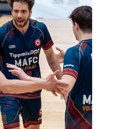
párharcot. Nem a legszebb játékunk volt –de
egyértelműen az egyik legnagyobb karaktert
mutató. 1. szett – Fokozatos
visszakapaszkodás, higgadt végjáték (25–27)
A hazaiak nagy lendülettel kezdtek, gyorsan
elléptek (5–1), mi pedig kerestük a ritmust,
több hibával játszottunk (8–4).