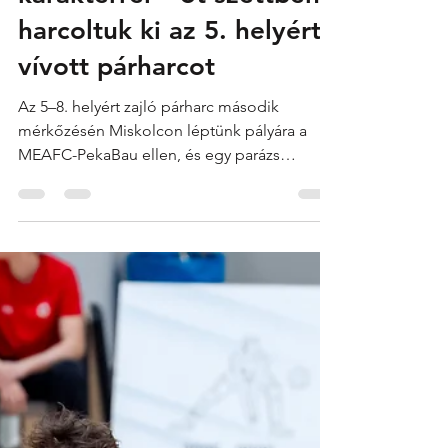
MAFC Volleyball
Apr 19
3 min read
Szívvel, hittel, erős
karakterrel – öt szettben
harcoltuk ki az 5. helyért
vívott párharcot
Az 5–8. helyért zajló párharc második
mérkőzésén Miskolcon léptünk pályára a
MEAFC-PekaBau ellen, és egy parázs
hangulatú, fordulatokkal teli találkozón 3:2-
es győzelmet arattunk , amivel lezártuk a