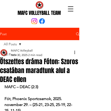
MAFC VOLLEYBALL TEAM
Post
All Posts
MAFC Volleyball
All Posts
Nov 30, 2025
2 min read
Ötszettes dráma Fóton: Szoros
Felnőtt
csatában maradtunk alul a
Utánpótlás
DEAC ellen
MAFC – DEAC (2:3)
Fót, Phoenix Sportcsarnok, 2025. 
november 29. – (25-21, 23-25, 25-19, 22-
25, 11-15)