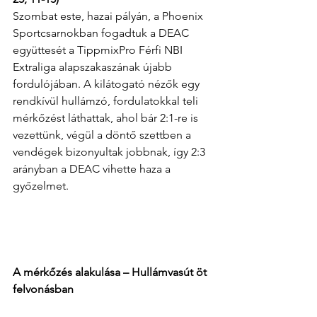
Szombat este, hazai pályán, a Phoenix 
Sportcsarnokban fogadtuk a DEAC 
együttesét a TippmixPro Férfi NBI 
Extraliga alapszakaszának újabb 
fordulójában. A kilátogató nézők egy 
rendkívül hullámzó, fordulatokkal teli 
mérkőzést láthattak, ahol bár 2:1-re is 
vezettünk, végül a döntő szettben a 
vendégek bizonyultak jobbnak, így 2:3 
arányban a DEAC vihette haza a 
győzelmet.
A mérkőzés alakulása – Hullámvasút öt 
felvonásban