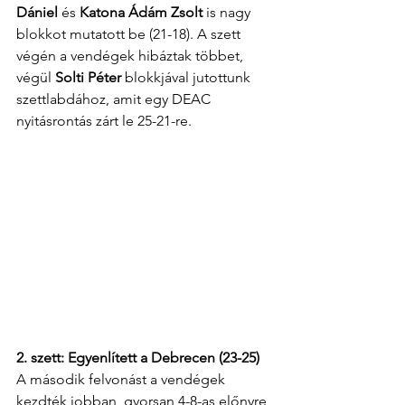
Dániel
 és 
Katona Ádám Zsolt
 is nagy 
blokkot mutatott be (21-18). A szett 
végén a vendégek hibáztak többet, 
végül 
Solti Péter
 blokkjával jutottunk 
szettlabdához, amit egy DEAC 
nyitásrontás zárt le 25-21-re.
2. szett: Egyenlített a Debrecen (23-25)
A második felvonást a vendégek 
kezdték jobban, gyorsan 4-8-as előnyre 