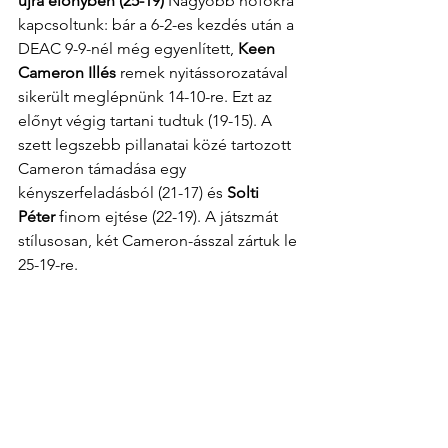
újra előnyben (25-19)
 Nagyobb hőfokra 
kapcsoltunk: bár a 6-2-es kezdés után a 
DEAC 9-9-nél még egyenlített, 
Keen 
Cameron Illés
 remek nyitássorozatával 
sikerült meglépnünk 14-10-re. Ezt az 
előnyt végig tartani tudtuk (19-15). A 
szett legszebb pillanatai közé tartozott 
Cameron támadása egy 
kényszerfeladásból (21-17) és 
Solti 
Péter
 finom ejtése (22-19). A játszmát 
stílusosan, két Cameron-ásszal zártuk le 
25-19-re.