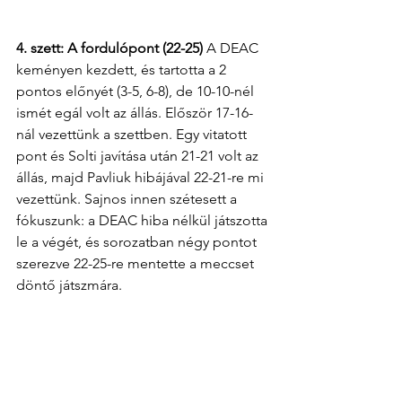
4. szett: A fordulópont (22-25)
 A DEAC 
keményen kezdett, és tartotta a 2 
pontos előnyét (3-5, 6-8), de 10-10-nél 
ismét egál volt az állás. Először 17-16-
nál vezettünk a szettben. Egy vitatott 
pont és Solti javítása után 21-21 volt az 
állás, majd Pavliuk hibájával 22-21-re mi 
vezettünk. Sajnos innen szétesett a 
fókuszunk: a DEAC hiba nélkül játszotta 
le a végét, és sorozatban négy pontot 
szerezve 22-25-re mentette a meccset 
döntő játszmára.