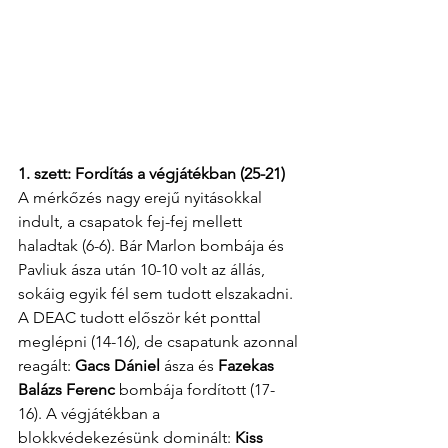
1. szett: Fordítás a végjátékban (25-21)
A mérkőzés nagy erejű nyitásokkal 
indult, a csapatok fej-fej mellett 
haladtak (6-6). Bár Marlon bombája és 
Pavliuk ásza után 10-10 volt az állás, 
sokáig egyik fél sem tudott elszakadni. 
A DEAC tudott először két ponttal 
meglépni (14-16), de csapatunk azonnal 
reagált: 
Gacs Dániel
 ásza és 
Fazekas 
Balázs Ferenc
 bombája fordított (17-
16). A végjátékban a 
blokkvédekezésünk dominált: 
Kiss 